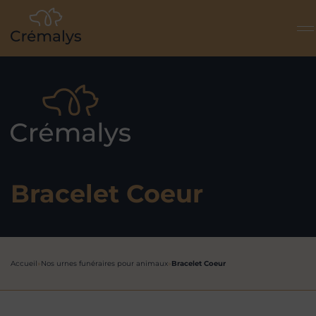
Notre histoire
Politique RSE
Bracelet Coeur
Accueil
»
Nos urnes funéraires pour animaux
»
Bracelet Coeur